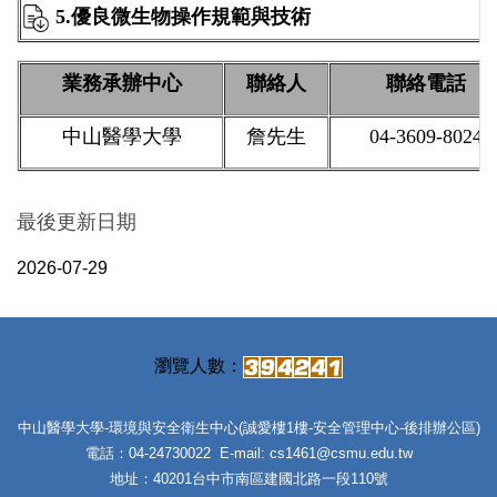
5.優良微生物操作規範與技術
1
業務承辦中心
聯絡人
聯絡電話
中山醫學大學
詹先生
04-3609-8024
最後更新日期
2026-07-29
中山醫學大學-環境與安全衛生中心(誠愛樓1樓-安全管理中心-後排辦公區)
電話：04-24730022 E-mail: cs1461@csmu.edu.tw
地址：40201台中市南區建國北路一段110號