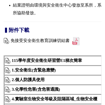
結業證明由環境與安全衛生中心發放至系所，系
所協助發放。
▍附件下載
免接受安全衛生教育訓練切結書
115學年度安全衛生研習營E1梯次簡章
1.安全衛生(含緊急應變)
1
2.個人防護具使用
1
3.化學性危害(含危害通識)
1
4.實驗室生物安全等級及阻隔區域_生物安全櫃
1