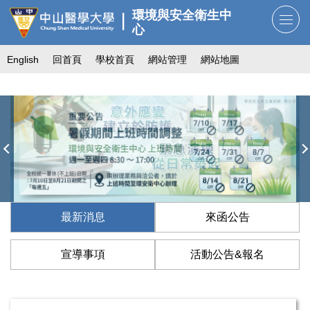
跳
環境與安全衛生中
到
心
主
English
回首頁
學校首頁
網站管理
網站地圖
要
內
容
區
最新消息
來函公告
宣導事項
活動公告&報名