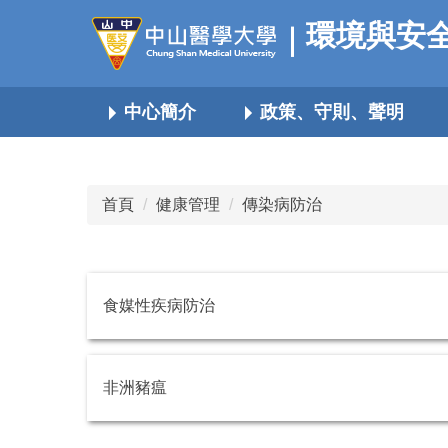
跳
環境與安
到
主
要
中心簡介
政策、守則、聲明
內
容
區
首頁
健康管理
傳染病防治
食媒性疾病防治
非洲豬瘟