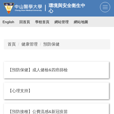
跳
環境與安全衛生中
到
心
主
English
回首頁
學校首頁
網站管理
網站地圖
要
內
容
區
首頁
健康管理
預防保健
【預防保健】成人健檢&四癌篩檢
【心理支持】
【預防接種】公費流感&新冠疫苗