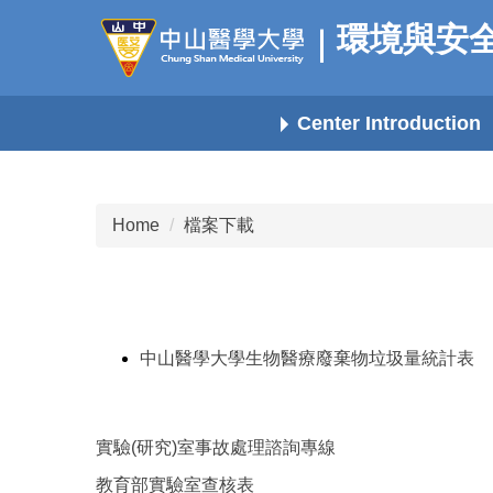
Jump
環境與安
to
the
main
Center Introduction
content
block
Home
檔案下載
中山醫學大學生物醫療廢棄物垃圾量統計表
實驗(研究)室事故處理諮詢專線
教育部實驗室查核表