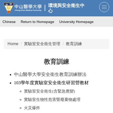
Jump
環境與安全衛生中
to
心
the
Chinese
Return to Homepage
University Homepage
main
content
block
Home
實驗室安全衛生管理
教育訓練
教育訓練
中山醫學大學安全衛生教育訓練辦法
103學年度實驗室安全衛生研習營教材
實驗室安全衛生(含緊急應變)
實驗室生物性危害暨廢棄物處理
火災爆炸